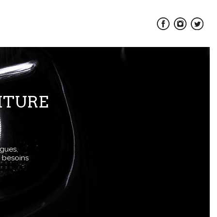
ITURE
gues,
 besoins