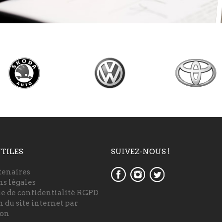
UTILES
SUIVEZ-NOUS !
tenaires
s légales
ue de confidentialité RGPD
 du site internet par
on