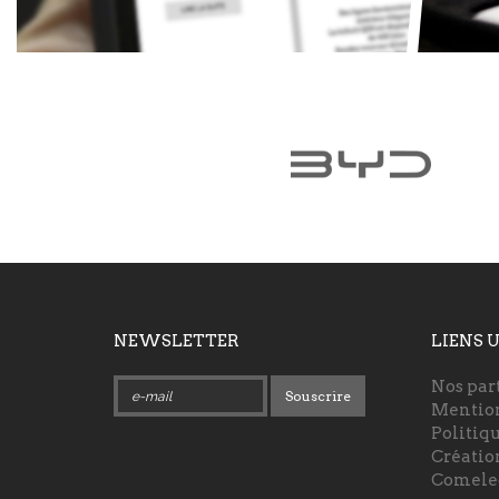
NEWSLETTER
LIENS 
Nos par
Souscrire
Mention
Politiq
Création
Comele